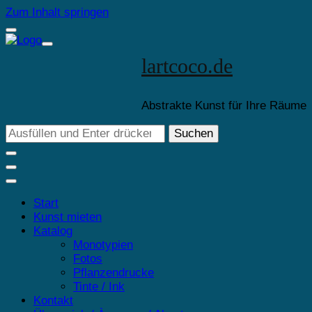
Zum Inhalt springen
lartcoco.de
Abstrakte Kunst für Ihre Räume
Suchst
du
nach
etwas?
Start
Kunst mieten
Katalog
Monotypien
Fotos
Pflanzendrucke
Tinte / Ink
Kontakt