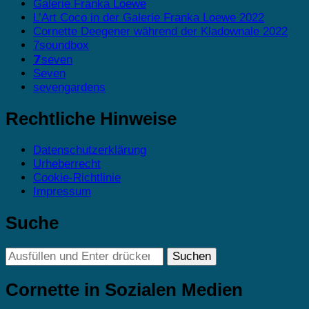
Galerie Franka Loewe
L’Art Coco in der Galerie Franka Loewe 2022
Cornette Deegener während der Kladownale 2022
7soundbox
𝟳seven
Seven
sevengardens
Rechtliche Hinweise
Datenschutzerklärung
Urheberrecht
Cookie-Richtlinie
Impressum
Suche
Suchst
du
nach
Cornette in Sozialen Medien
etwas?