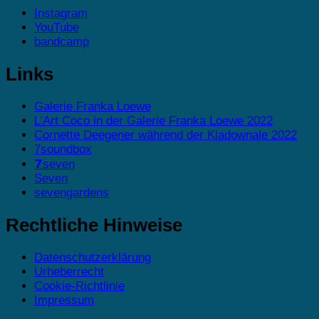
Instagram
YouTube
bandcamp
Links
Galerie Franka Loewe
L’Art Coco in der Galerie Franka Loewe 2022
Cornette Deegener während der Kladownale 2022
7soundbox
𝟳seven
Seven
sevengardens
Rechtliche Hinweise
Datenschutzerklärung
Urheberrecht
Cookie-Richtlinie
Impressum