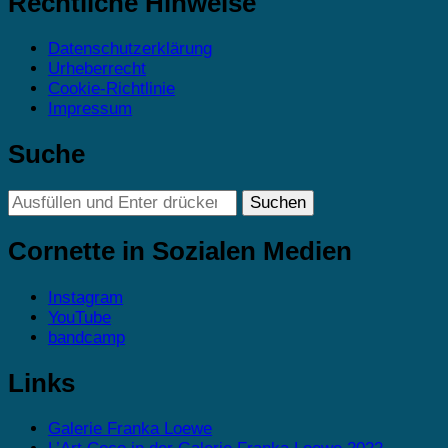
Rechtliche Hinweise
Datenschutzerklärung
Urheberrecht
Cookie-Richtlinie
Impressum
Suche
Suchst
du
nach
Cornette in Sozialen Medien
etwas?
Instagram
YouTube
bandcamp
Links
Galerie Franka Loewe