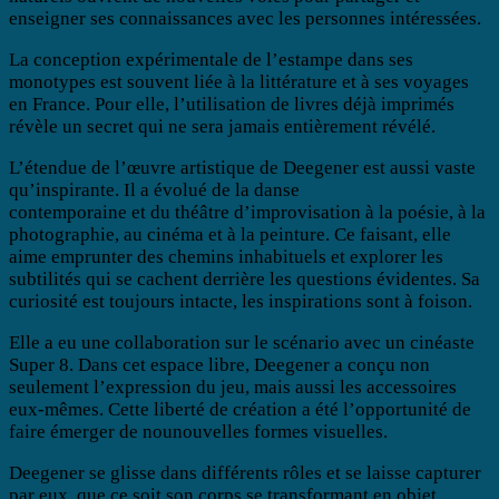
enseigner ses connaissances avec les personnes intéressées.
La conception expérimentale de l’estampe dans ses
monotypes est souvent liée à la littérature et à ses voyages
en France. Pour elle, l’utilisation de livres déjà imprimés
révèle un secret qui ne sera jamais entièrement révélé.
L’étendue de l’œuvre artistique de Deegener est aussi vaste
qu’inspirante. Il a évolué de la danse
contemporaine et du théâtre d’improvisation à la poésie, à la
photographie, au cinéma et à la peinture. Ce faisant, elle
aime emprunter des chemins inhabituels et explorer les
subtilités qui se cachent derrière les questions évidentes. Sa
curiosité est toujours intacte, les inspirations sont à foison.
Elle a eu une collaboration sur le scénario avec un cinéaste
Super 8. Dans cet espace libre, Deegener a conçu non
seulement l’expression du jeu, mais aussi les accessoires
eux-mêmes. Cette liberté de création a été l’opportunité de
faire émerger de nounouvelles formes visuelles.
Deegener se glisse dans différents rôles et se laisse capturer
par eux, que ce soit son corps se transformant en objet