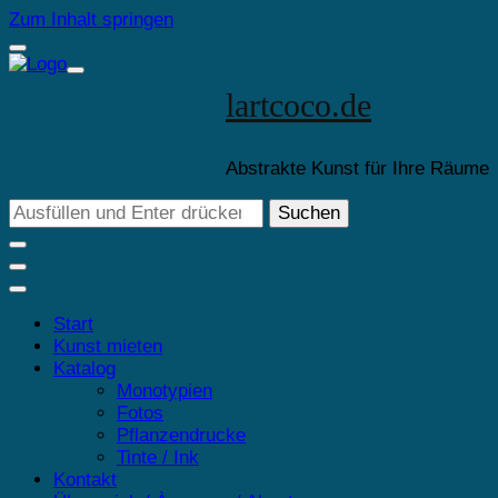
Zum Inhalt springen
lartcoco.de
Abstrakte Kunst für Ihre Räume
Suchst
du
nach
etwas?
Start
Kunst mieten
Katalog
Monotypien
Fotos
Pflanzendrucke
Tinte / Ink
Kontakt