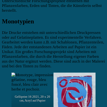
Unterschiedliche Forschungsprojekte entstehen mit
Pflanzenfarben, Erden und Tinten, die die Künstlerin selbst
herstellt.
Monotypien
Die Drucke entstehen mit unterschiedlichen Druckpressen
oder auf Gelatineplatten. Es sind experimentelle Verfahren.
Gearbeitet werden kann z.B. mit Schablonen, Pflanzenteilen,
Fäden. Jede der entstandenen Arbeiten auf Papier ist ein
Unikat. Ein großes Forschungsprojekt sind Arbeiten mit
Pflanzenfarben, die durch die Herstellung eigener Farben
aus der Natur ergänzt werden. Diese sind auch in der Malerei
und bei den Tinten zu finden.
Gelliprint 16 2021, 20 x 20
cm, Acryl auf Papier