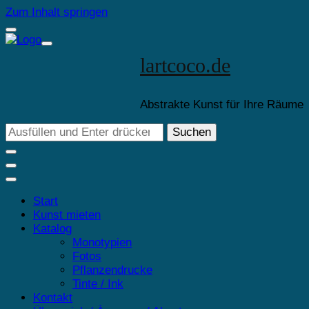
Zum Inhalt springen
lartcoco.de
Abstrakte Kunst für Ihre Räume
Suchst
du
nach
etwas?
Start
Kunst mieten
Katalog
Monotypien
Fotos
Pflanzendrucke
Tinte / Ink
Kontakt