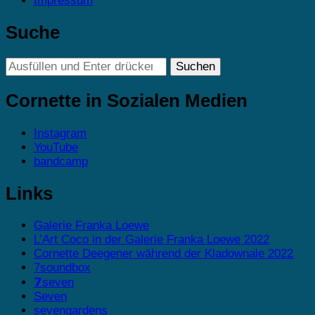
Impressum
Suche
Suchst
du
nach
Cornette in Sozialen Medien
etwas?
Instagram
YouTube
bandcamp
Links
Galerie Franka Loewe
L’Art Coco in der Galerie Franka Loewe 2022
Cornette Deegener während der Kladownale 2022
7soundbox
𝟳seven
Seven
sevengardens