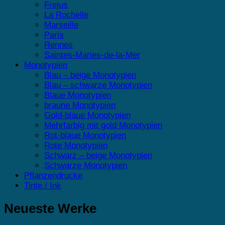
Frejus
La Rochelle
Marseille
Paris
Rennes
Saintes-Maries-de-la-Mer
Monotypien
Blau – beige Monotypien
Blau – schwarze Monotypien
Blaue Monotypien
braune Monotypien
Gold-blaue Monotypien
Mehrfarbig mit gold Monotypien
Rot-blaue Monotypien
Rote Monotypien
Schwarz – beige Monotypien
Schwarze Monotypien
Pflanzendrucke
Tinte / Ink
Neueste Werke