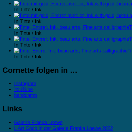
In Tinte / Ink
In Tinte / Ink
T
In Tinte / Ink
T
In Tinte / Ink
Ti
In Tinte / Ink
Cornette folgen in …
Instagram
YouTube
bandcamp
Links
Galerie Franka Loewe
L’Art Coco in der Galerie Franka Loewe 2022