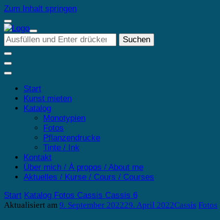
Zum Inhalt springen
Suchst
du
nach
etwas?
Start
Kunst mieten
Katalog
Monotypien
Fotos
Pflanzendrucke
Tinte / Ink
Kontakt
Über mich / À propos / About me
Aktuelles / Kurse / Cours / Courses
Start
Katalog
Fotos
Cassis
Cassis 6
Aktualisiert am
9. September 2022
29. April 2022
Cassis
Fotos