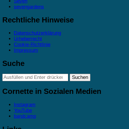
Seven
sevengardens
Rechtliche Hinweise
Datenschutzerklärung
Urheberrecht
Cookie-Richtlinie
Impressum
Suche
Suchst
du
nach
Cornette in Sozialen Medien
etwas?
Instagram
YouTube
bandcamp