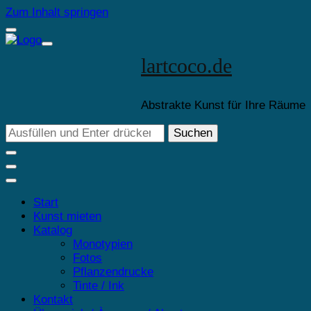
Zum Inhalt springen
lartcoco.de
Abstrakte Kunst für Ihre Räume
Suchst
du
nach
etwas?
Start
Kunst mieten
Katalog
Monotypien
Fotos
Pflanzendrucke
Tinte / Ink
Kontakt