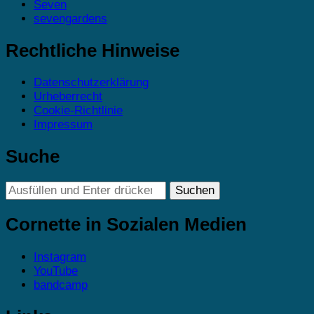
Seven
sevengardens
Rechtliche Hinweise
Datenschutzerklärung
Urheberrecht
Cookie-Richtlinie
Impressum
Suche
Suchst
du
nach
Cornette in Sozialen Medien
etwas?
Instagram
YouTube
bandcamp