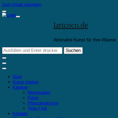
Zum Inhalt springen
lartcoco.de
Abstrakte Kunst für Ihre Räume
Suchst
du
nach
etwas?
Start
Kunst mieten
Katalog
Monotypien
Fotos
Pflanzendrucke
Tinte / Ink
Kontakt