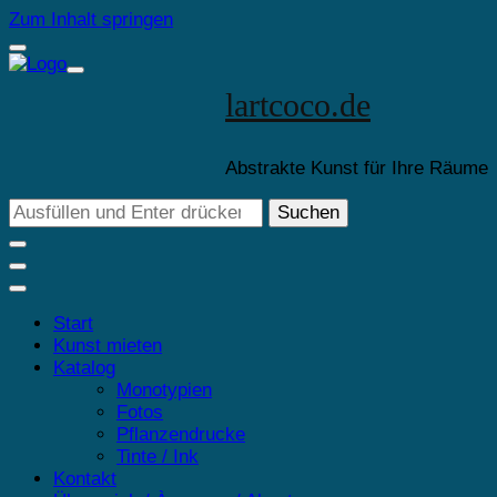
Zum Inhalt springen
lartcoco.de
Abstrakte Kunst für Ihre Räume
Suchst
du
nach
etwas?
Start
Kunst mieten
Katalog
Monotypien
Fotos
Pflanzendrucke
Tinte / Ink
Kontakt