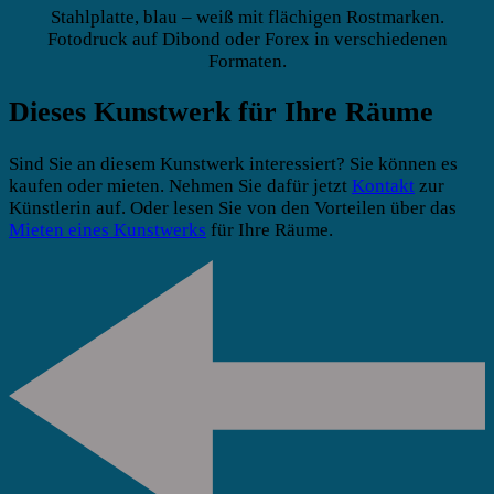
Stahlplatte, blau – weiß mit flächigen Rostmarken.
Fotodruck auf Dibond oder Forex in verschiedenen
Formaten.
Dieses Kunstwerk für Ihre Räume
Sind Sie an diesem Kunstwerk interessiert? Sie können es
kaufen oder mieten. Nehmen Sie dafür jetzt
Kontakt
zur
Künstlerin auf. Oder lesen Sie von den Vorteilen über das
Mieten eines Kunstwerks
für Ihre Räume.