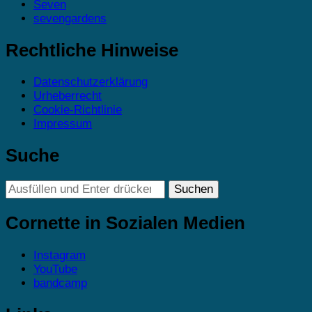
Seven
sevengardens
Rechtliche Hinweise
Datenschutzerklärung
Urheberrecht
Cookie-Richtlinie
Impressum
Suche
Suchst
du
nach
Cornette in Sozialen Medien
etwas?
Instagram
YouTube
bandcamp