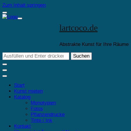
Zum Inhalt springen
lartcoco.de
Abstrakte Kunst für Ihre Räume
Suchst
du
nach
etwas?
Start
Kunst mieten
Katalog
Monotypien
Fotos
Pflanzendrucke
Tinte / Ink
Kontakt